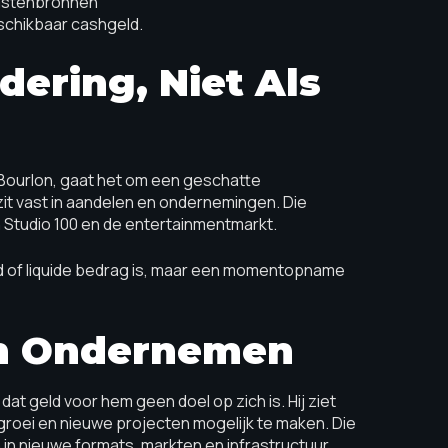
omstenbronnen
eschikbaar cashgeld.
ering, Niet Als
ourlon, gaat het om een geschatte
zit vast in aandelen en ondernemingen. Die
n Studio 100 en de entertainmentmarkt.
 of liquide bedrag is, maar een momentopname
 En Ondernemen
t geld voor hem geen doel op zich is. Hij ziet
, groei en nieuwe projecten mogelijk te maken. Die
n in nieuwe formats, markten en infrastructuur.