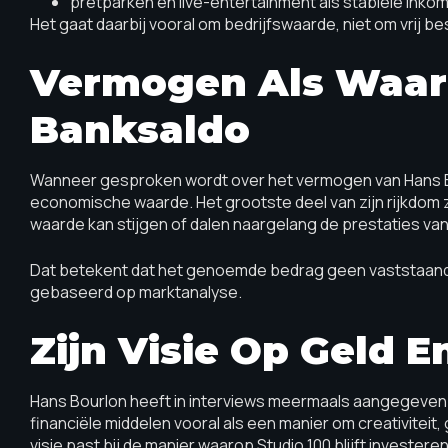
pretparken en live-entertainment als stabiele ink
Het gaat daarbij vooral om bedrijfswaarde, niet om vrij b
Vermogen Als Waard
Banksaldo
Wanneer gesproken wordt over het vermogen van Hans B
economische waarde. Het grootste deel van zijn rijkdom 
waarde kan stijgen of dalen naargelang de prestaties va
Dat betekent dat het genoemde bedrag geen vaststaand
gebaseerd op marktanalyse.
Zijn Visie Op Geld
Hans Bourlon heeft in interviews meermaals aangegeven da
financiële middelen vooral als een manier om creativiteit
visie past bij de manier waarop Studio 100 blijft investere