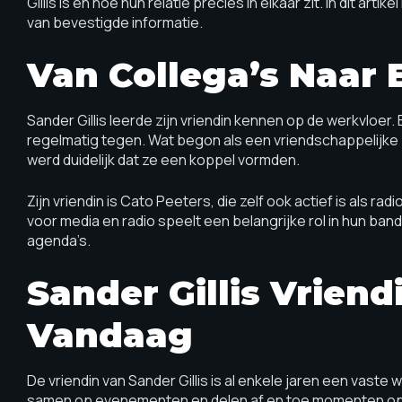
Gillis is en hoe hun relatie precies in elkaar zit. In dit arti
van bevestigde informatie.
Van Collega’s Naar 
Sander Gillis leerde zijn vriendin kennen op de werkvloer.
regelmatig tegen. Wat begon als een vriendschappelijke b
werd duidelijk dat ze een koppel vormden.
Zijn vriendin is Cato Peeters, die zelf ook actief is als 
voor media en radio speelt een belangrijke rol in hun ban
agenda’s.
Sander Gillis Vriend
Vandaag
De vriendin van Sander Gillis is al enkele jaren een vaste 
samen op evenementen en delen af en toe momenten op soc