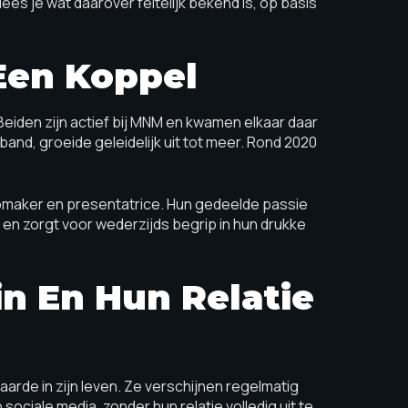
kel lees je wat daarover feitelijk bekend is, op basis
Een Koppel
 Beiden zijn actief bij MNM en kwamen elkaar daar
and, groeide geleidelijk uit tot meer. Rond 2020
radiomaker en presentatrice. Hun gedeelde passie
d en zorgt voor wederzijds begrip in hun drukke
in En Hun Relatie
waarde in zijn leven. Ze verschijnen regelmatig
iale media, zonder hun relatie volledig uit te